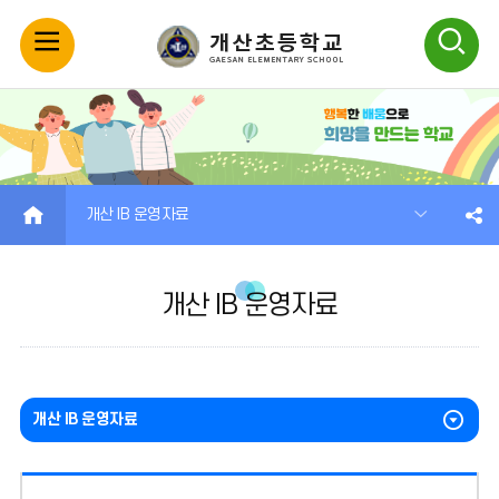
모
검
바
색
일
열
메
기
HOME
개산 IB 운영자료
뉴
개산 IB 운영자료
열
기
개산 IB 운영자료