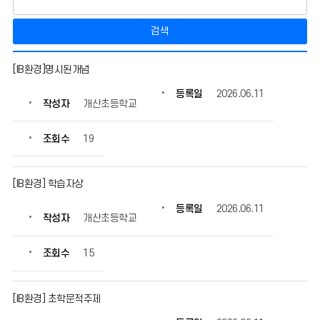
검색
개
[IB환경]명시된개념
산
I
등록일
2026.06.11
작성자
개산초등학교
B
운
영
조회수
19
자
료
의
[IB환경] 학습자상
게
등록일
2026.06.11
시
작성자
개산초등학교
물
번
조회수
15
호,
제
목,
[IB환경] 초학문적주제
작
성