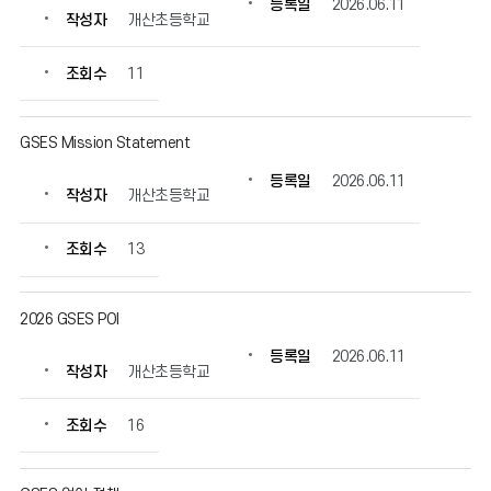
등록일
2026.06.11
자,
작성자
개산초등학교
등
록
조회수
11
일,
조
회
GSES Mission Statement
수
정
등록일
2026.06.11
작성자
개산초등학교
보
를
확
조회수
13
인
할
수
2026 GSES POI
있
등록일
2026.06.11
습
작성자
개산초등학교
니
다.
조회수
16