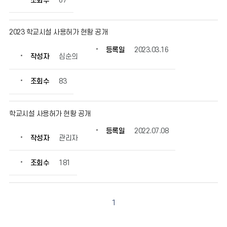
조회수
67
일,
조
회
2023 학교시설 사용허가 현황 공개
수
정
등록일
2023.03.16
작성자
심순의
보
를
확
조회수
83
인
할
수
학교시설 사용허가 현황 공개
있
등록일
2022.07.08
습
작성자
관리자
니
다.
조회수
181
1