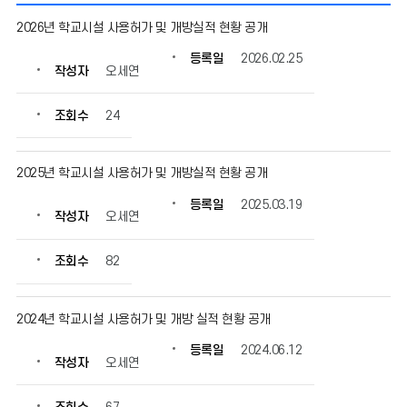
학
2026년 학교시설 사용허가 및 개방실적 현황 공개
교
시
등록일
2026.02.25
작성자
오세연
설
개
방
조회수
24
현
황
의
2025년 학교시설 사용허가 및 개방실적 현황 공개
게
등록일
2025.03.19
시
작성자
오세연
물
번
조회수
82
호,
제
목,
2024년 학교시설 사용허가 및 개방 실적 현황 공개
작
성
등록일
2024.06.12
자,
작성자
오세연
등
록