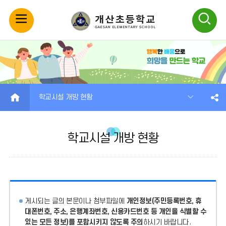
모
검
바
색
일
열
메
기
HOME
학교시설 개방 현황
뉴
학교시설 개방 현황
열
기
게시되는 글의 본문이나 첨부파일에
개인정보(주민등록번호, 휴
대폰번호, 주소, 은행계좌번호, 신용카드번호 등 개인을 식별할 수
있는 모든 정보)를 포함시키지 않도록 주의
하시기 바랍니다.