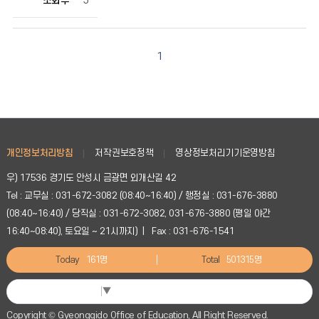
조회수
5
호,
제
목,
작
1
성
자,
등
록
일,
조
개인정보처리방침
저작권보호정책
영상정보처리기기운영방침
회
수
우) 17536 경기도 안성시 금광면 외개산길 42
정
Tel : 교무실 : 031-672-3082 (08:40~16:40) / 행정실 : 031-676-3880
보
(08:40~16:40) / 당직실 : 031-672-3082, 031-676-3880 (평일 야간
를
확
16:40~08:40), 토요일 ~ 21시까지) | Fax : 031-676-1541
인
Today
161명
Total
501315명
할
수
있
Select Language
▼
습
Copyright © Gyeonggido Office of Education, All Right Reserved.