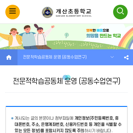
모
검
바
색
일
열
메
기
HOME
전문적학습공동체 운영 (공동수업연구)
뉴
전문적학습공동체 운영 (공동수업연구)
열
기
게시되는 글의 본문이나 첨부파일에
개인정보(주민등록번호, 휴
대폰번호, 주소, 은행계좌번호, 신용카드번호 등 개인을 식별할 수
있는 모든 정보)를 포함시키지 않도록 주의
하시기 바랍니다.