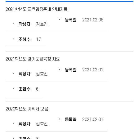
전
2021학년도 교육과정준비 안내자료
문
적
등록일
2021.02.08
작성자
김효진
학
습
공
조회수
17
동
체
운
2021학년도 경기도교육청 자료
영
등록일
2021.02.01
(공
작성자
김효진
동
수
조회수
6
업
연
구)
2020학년도 계획서 모음
의
게
등록일
2021.02.01
시
작성자
김효진
물
번