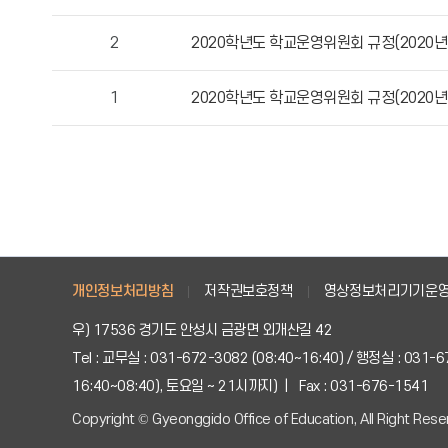
작
성
2
2020학년도 학교운영위원회 규정(2020년 
자,
등
1
2020학년도 학교운영위원회 규정(2020년 
록
일,
조
회
수
정
보
를
확
개인정보처리방침
저작권보호정책
영상정보처리기기운
인
우) 17536 경기도 안성시 금광면 외개산길 42
할
Tel : 교무실 : 031-672-3082 (08:40~16:40) / 행정실 : 031
수
있
16:40~08:40), 토요일 ~ 21시까지) | Fax : 031-676-1541
습
Copyright © Gyeonggido Office of Education, All Right Rese
니