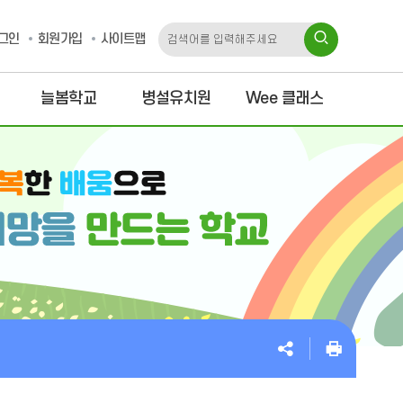
그인
회원가입
사이트맵
늘봄학교
병설유치원
Wee 클래스