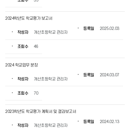
조회수
35
정
보
를
2024학년도 학교평가 보고서
확
인
등록일
2025.02.03
작성자
개산초등학교 관리자
할
수
있
조회수
46
습
니
다.
2024 학교업무 분장
등록일
2024.03.07
작성자
개산초등학교 관리자
조회수
70
2023학년도 학교평가 계획서 및 결과보고서
등록일
2024.02.13
작성자
개산초등학교 관리자