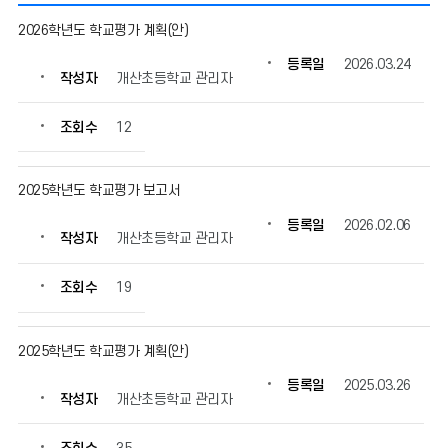
학
2026학년도 학교평가 계획(안)
교
평
등록일
2026.03.24
작성자
개산초등학교 관리자
가
의
게
조회수
12
시
물
번
2025학년도 학교평가 보고서
호,
등록일
2026.02.06
제
작성자
개산초등학교 관리자
목,
작
조회수
19
성
자,
등
2025학년도 학교평가 계획(안)
록
일,
등록일
2025.03.26
조
작성자
개산초등학교 관리자
회
수