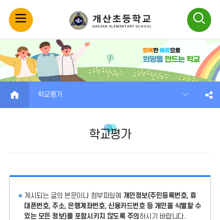
모
검
바
색
일
열
메
기
HOME
학교평가
뉴
학교평가
열
기
게시되는 글의 본문이나 첨부파일에
개인정보(주민등록번호, 휴
대폰번호, 주소, 은행계좌번호, 신용카드번호 등 개인을 식별할 수
있는 모든 정보)를 포함시키지 않도록 주의
하시기 바랍니다.