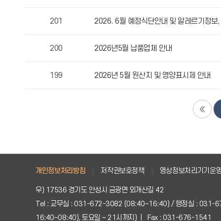
성
자,
201
2026. 6월 예정식단안내 및 알레르기정보
등
록
200
2026년5월 납품업체 안내
일,
조
회
199
2026년 5월 원산지 및 영양표시제 안내
수
정
보
를
확
인
할
수
개인정보처리방침
저작권보호정책
영상정보처리기기운
있
우) 17536 경기도 안성시 금광면 외개산길 42
습
니
Tel : 교무실 : 031-672-3082 (08:40~16:40) / 행정실 : 031
다.
16:40~08:40), 토요일 ~ 21시까지) | Fax : 031-676-1541