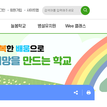
그인
회원가입
사이트맵
늘봄학교
병설유치원
Wee 클래스