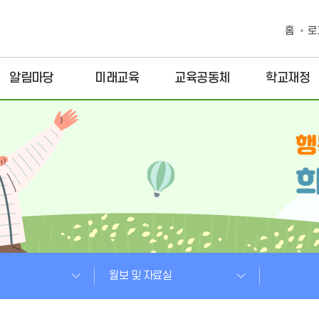
홈
로
알림마당
미래교육
교육공동체
학교재정
월보 및 자료실