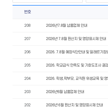
번호
월
208
2026년7.8월 납품업체 안내
보
및
207
2026년 7.8월 원산지 및 영양표시제 안내
자
료
실
206
2026. 7.8월 예정식단안내 및 알레르기정
의
게
205
2026. 학교급식 만족도 및 기호도조사 결
시
물
204
2026. 학생,학부모, 교직원 위생교육 및 
번
호,
제
203
2026년6월 납품업체 안내
목,
작
202
2026년 6월 원산지 및 영양표시제 안내