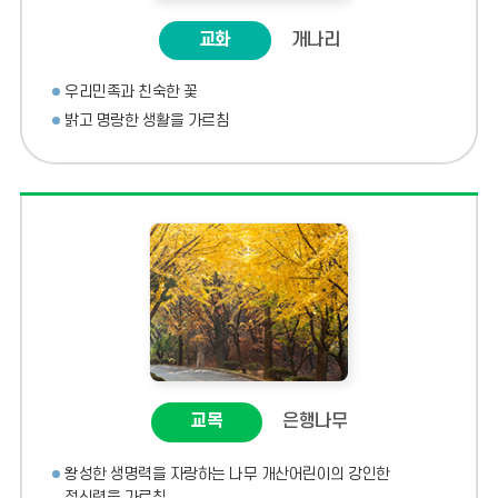
교화
개나리
우리민족과 친숙한 꽃
밝고 명랑한 생활을 가르침
교목
은행나무
왕성한 생명력을 자랑하는 나무 개산어린이의 강인한
정신력을 가르침