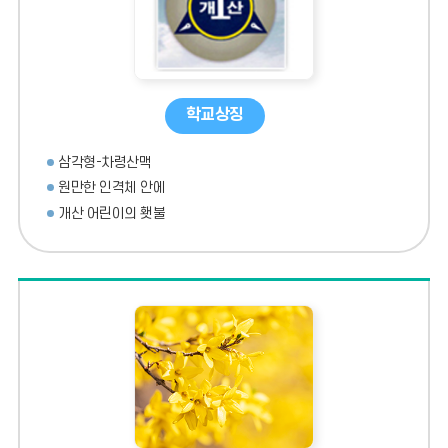
학교상징
삼각형-차령산맥
원만한 인격체 안에
개산 어린이의 횃불