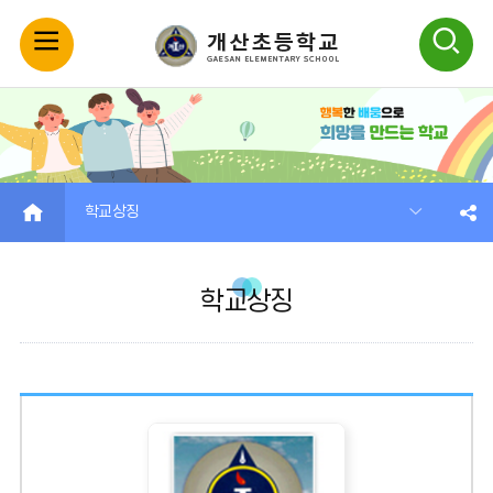
모
검
바
색
일
열
메
기
HOME
학교상징
뉴
학교상징
열
기