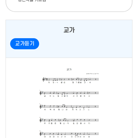
교가
교가듣기